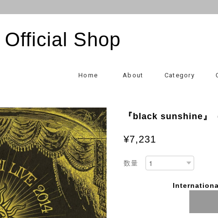
Official Shop
Home
About
Category
『black sunshin
¥7,231
数量
Internationa