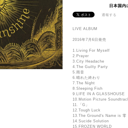
日本国内
通報する
LIVE ALBUM
2016年7月6日発売
1.Living For Myself
2.Prayer
3.City Headache
4.The Guilty Party
5.雨音
6.晴れた終わり
7.The Night
8.Sleeping Fish
9.LIFE IN A GLASSHOUSE
10.Motion Picture Soundtrac
11.「G」
12.Tough Luck
13.The Ground's Name is 零
14.Sucide Solution
15.FROZEN WORLD